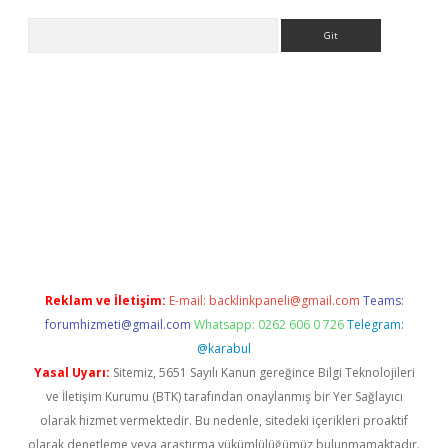
Arama
t yeni giriş
tulipbet
Reklam ve İletişim:
E-mail:
backlinkpaneli@gmail.com
Teams:
forumhizmeti@gmail.com
Whatsapp: 0262 606 0 726
Telegram:
@karabul
Yasal Uyarı:
Sitemiz, 5651 Sayılı Kanun gereğince Bilgi Teknolojileri
ve İletişim Kurumu (BTK) tarafından onaylanmış bir Yer Sağlayıcı
olarak hizmet vermektedir. Bu nedenle, sitedeki içerikleri proaktif
olarak denetleme veya araştırma yükümlülüğümüz bulunmamaktadır.