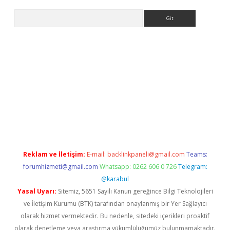
Arama
bet yeni giriş
tulipbet
Reklam ve İletişim:
E-mail:
backlinkpaneli@gmail.com
Teams:
forumhizmeti@gmail.com
Whatsapp: 0262 606 0 726
Telegram:
@karabul
Yasal Uyarı:
Sitemiz, 5651 Sayılı Kanun gereğince Bilgi Teknolojileri
ve İletişim Kurumu (BTK) tarafından onaylanmış bir Yer Sağlayıcı
olarak hizmet vermektedir. Bu nedenle, sitedeki içerikleri proaktif
olarak denetleme veya araştırma yükümlülüğümüz bulunmamaktadır.