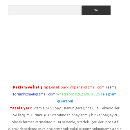
Arama
bet yeni giriş
tulipbet
Reklam ve İletişim:
E-mail:
backlinkpaneli@gmail.com
Teams:
forumhizmeti@gmail.com
Whatsapp: 0262 606 0 726
Telegram:
@karabul
Yasal Uyarı:
Sitemiz, 5651 Sayılı Kanun gereğince Bilgi Teknolojileri
ve İletişim Kurumu (BTK) tarafından onaylanmış bir Yer Sağlayıcı
olarak hizmet vermektedir. Bu nedenle, sitedeki içerikleri proaktif
olarak denetleme veya araştırma yükümlülüğümüz bulunmamaktadır.