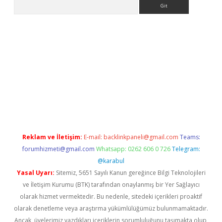
Arama
bet yeni giriş
tulipbet
Reklam ve İletişim:
E-mail:
backlinkpaneli@gmail.com
Teams:
forumhizmeti@gmail.com
Whatsapp: 0262 606 0 726
Telegram:
@karabul
Yasal Uyarı:
Sitemiz, 5651 Sayılı Kanun gereğince Bilgi Teknolojileri
ve İletişim Kurumu (BTK) tarafından onaylanmış bir Yer Sağlayıcı
olarak hizmet vermektedir. Bu nedenle, sitedeki içerikleri proaktif
olarak denetleme veya araştırma yükümlülüğümüz bulunmamaktadır.
Ancak, üyelerimiz yazdıkları içeriklerin sorumluluğunu taşımakta olup,