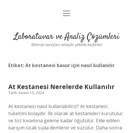
menüyü
Anasayfa
aç
Gizlilik Politikası
Laboratuvar ve Analiz Çözümleri
Yasal Uyarı
Bilimsel süreçleri anlaşılır şekilde keşfedin
Etiket:
At kestanesi basur için nasıl kullanılır
At Kestanesi Nerelerde Kullanılır
Tarih: Kasım 10, 2024
At kestanesi nasıl kullanabiliriz? At kestanesi
tüketimi kolaydır. İlk olarak at kestaneleri kurutulur
ve toz kıvamına gelene kadar öğütülür. Elde edilen
karışım sıcak suda demlenir ve süzülür. Daha sonra