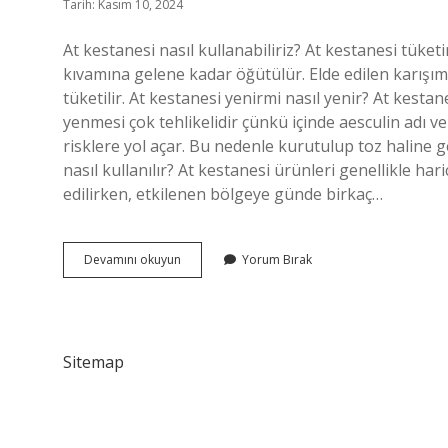
Tarih: Kasım 10, 2024
At kestanesi nasıl kullanabiliriz? At kestanesi tüketi
kıvamına gelene kadar öğütülür. Elde edilen karışım
tüketilir. At kestanesi yenirmi nasıl yenir? At kestan
yenmesi çok tehlikelidir çünkü içinde aesculin adı ve
risklere yol açar. Bu nedenle kurutulup toz haline ge
nasıl kullanılır? At kestanesi ürünleri genellikle har
edilirken, etkilenen bölgeye günde birkaç…
At
Devamını okuyun
Yorum Bırak
Kestanesi
Nerelerde
Kullanılır
Sitemap