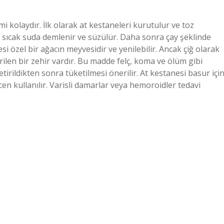
mi kolaydır. İlk olarak at kestaneleri kurutulur ve toz
 sıcak suda demlenir ve süzülür. Daha sonra çay şeklinde
esi özel bir ağacın meyvesidir ve yenilebilir. Ancak çiğ olarak
rilen bir zehir vardır. Bu madde felç, koma ve ölüm gibi
tirildikten sonra tüketilmesi önerilir. At kestanesi basur içi
icen kullanılır. Varisli damarlar veya hemoroidler tedavi