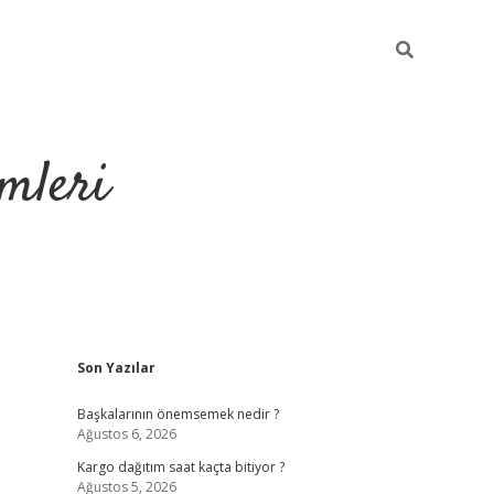
mleri
Sidebar
Son Yazılar
hiltonbet yeni g
Başkalarının önemsemek nedir ?
Ağustos 6, 2026
Kargo dağıtım saat kaçta bitiyor ?
Ağustos 5, 2026