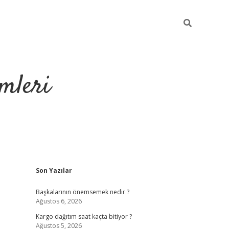
mleri
Sidebar
Son Yazılar
hiltonbet yeni g
Başkalarının önemsemek nedir ?
Ağustos 6, 2026
Kargo dağıtım saat kaçta bitiyor ?
Ağustos 5, 2026