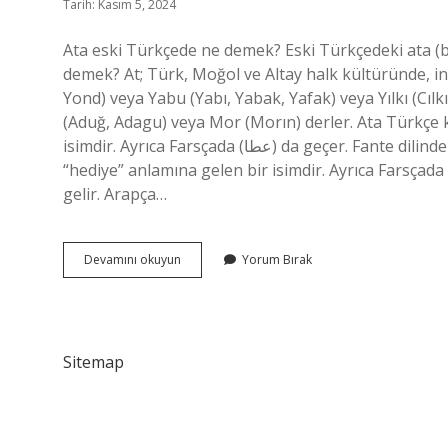
Tarih: Kasım 5, 2024
Ata eski Türkçede ne demek? Eski Türkçedeki ata (
demek? At; Türk, Moğol ve Altay halk kültüründe, ina
Yond) veya Yabu (Yabı, Yabak, Yafak) veya Yılkı (Cılkı
(Aduğ, Adagu) veya Mor (Morın) derler. Ata Türkçe kökenli mi? ‘Aṭā (عطا) Arapçada “
isimdir. Ayrıca Farsçada (عطا) da geçer. Fante dilinde Ata, “ikizlerden biri” anlamına gelir. Arapçada ‘Aṭā (عطا)
“hediye” anlamına gelen bir isimdir. Ayrıca Farsçada (عطا) da geçer. Ata, Fante dilinde “ikizlerden biri” anlamı
gelir. Arapça…
Eski
Devamını okuyun
Yorum Bırak
Türkçede
Ata
Ne
Demek
Sitemap