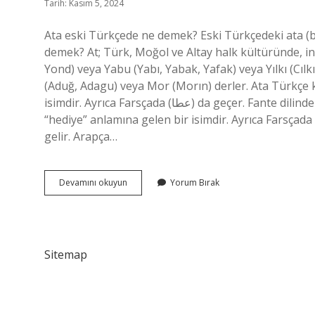
Tarih: Kasım 5, 2024
Ata eski Türkçede ne demek? Eski Türkçedeki ata (
demek? At; Türk, Moğol ve Altay halk kültüründe, ina
Yond) veya Yabu (Yabı, Yabak, Yafak) veya Yılkı (Cılkı
(Aduğ, Adagu) veya Mor (Morın) derler. Ata Türkçe kökenli mi? ‘Aṭā (عطا) Arapçada “
isimdir. Ayrıca Farsçada (عطا) da geçer. Fante dilinde Ata, “ikizlerden biri” anlamına gelir. Arapçada ‘Aṭā (عطا)
“hediye” anlamına gelen bir isimdir. Ayrıca Farsçada (عطا) da geçer. Ata, Fante dilinde “ikizlerden biri” anlamı
gelir. Arapça…
Eski
Devamını okuyun
Yorum Bırak
Türkçede
Ata
Ne
Demek
Sitemap