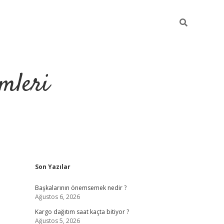
mleri
Sidebar
Son Yazılar
hiltonbet yen
Başkalarının önemsemek nedir ?
Ağustos 6, 2026
Kargo dağıtım saat kaçta bitiyor ?
Ağustos 5, 2026