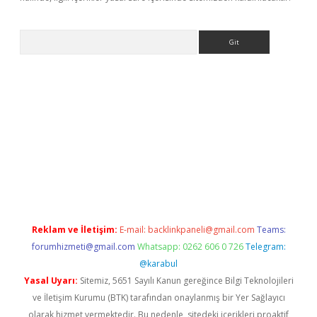
Arama
bet yeni giriş
tulipbet
Reklam ve İletişim:
E-mail:
backlinkpaneli@gmail.com
Teams:
forumhizmeti@gmail.com
Whatsapp: 0262 606 0 726
Telegram:
@karabul
Yasal Uyarı:
Sitemiz, 5651 Sayılı Kanun gereğince Bilgi Teknolojileri
ve İletişim Kurumu (BTK) tarafından onaylanmış bir Yer Sağlayıcı
olarak hizmet vermektedir. Bu nedenle, sitedeki içerikleri proaktif