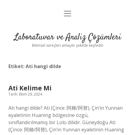
menüyü
Anasayfa
aç
Gizlilik Politikası
Laboratuvar ve Analiz Çözümleri
Yasal Uyarı
Bilimsel süreçleri anlaşılır şekilde keşfedin
Etiket:
Ati hangi dilde
Ati Kelime Mi
Tarih: Ekim 29, 2024
Ati hangi dilde? Ati (Çince: 阿梯/阿替), Çin’in Yunnan
eyaletinin Huaning bölgesine özgü,
sınıflandırılmamış bir Lolo dilidir. Güneydoğu Ati
(Çince: 阿梯/阿替), Çin’in Yunnan eyaletinin Huaning