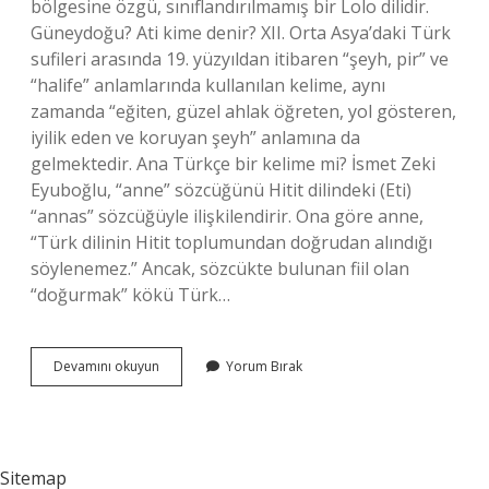
bölgesine özgü, sınıflandırılmamış bir Lolo dilidir.
Güneydoğu? Ati kime denir? XII. Orta Asya’daki Türk
sufileri arasında 19. yüzyıldan itibaren “şeyh, pir” ve
“halife” anlamlarında kullanılan kelime, aynı
zamanda “eğiten, güzel ahlak öğreten, yol gösteren,
iyilik eden ve koruyan şeyh” anlamına da
gelmektedir. Ana Türkçe bir kelime mi? İsmet Zeki
Eyuboğlu, “anne” sözcüğünü Hitit dilindeki (Eti)
“annas” sözcüğüyle ilişkilendirir. Ona göre anne,
“Türk dilinin Hitit toplumundan doğrudan alındığı
söylenemez.” Ancak, sözcükte bulunan fiil olan
“doğurmak” kökü Türk…
Ati
Devamını okuyun
Yorum Bırak
Kelime
Mi
Sitemap