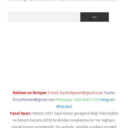
Arama
bet yeni giriş
tulipbet
Reklam ve İletişim:
E-mail:
backlinkpaneli@gmail.com
Teams:
forumhizmeti@gmail.com
Whatsapp: 0262 606 0 726
Telegram:
@karabul
Yasal Uyarı:
Sitemiz, 5651 Sayılı Kanun gereğince Bilgi Teknolojileri
ve İletişim Kurumu (BTK) tarafından onaylanmış bir Yer Sağlayıcı
olarak hizmet vermektedir. Bu nedenle, sitedeki içerikleri proaktif