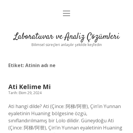
menüyü
Anasayfa
aç
Gizlilik Politikası
Laboratuvar ve Analiz Çözümleri
Yasal Uyarı
Bilimsel süreçleri anlaşılır şekilde keşfedin
Etiket:
Atinin adı ne
Ati Kelime Mi
Tarih: Ekim 29, 2024
Ati hangi dilde? Ati (Çince: 阿梯/阿替), Çin’in Yunnan
eyaletinin Huaning bölgesine özgü,
sınıflandırılmamış bir Lolo dilidir. Güneydoğu Ati
(Çince: 阿梯/阿替), Çin’in Yunnan eyaletinin Huaning