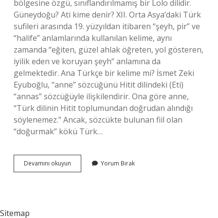
bölgesine özgü, sınıflandırılmamış bir Lolo dilidir.
Güneydoğu? Ati kime denir? XII. Orta Asya’daki Türk
sufileri arasında 19. yüzyıldan itibaren “şeyh, pir” ve
“halife” anlamlarında kullanılan kelime, aynı
zamanda “eğiten, güzel ahlak öğreten, yol gösteren,
iyilik eden ve koruyan şeyh” anlamına da
gelmektedir. Ana Türkçe bir kelime mi? İsmet Zeki
Eyuboğlu, “anne” sözcüğünü Hitit dilindeki (Eti)
“annas” sözcüğüyle ilişkilendirir. Ona göre anne,
“Türk dilinin Hitit toplumundan doğrudan alındığı
söylenemez.” Ancak, sözcükte bulunan fiil olan
“doğurmak” kökü Türk…
Ati
Devamını okuyun
Yorum Bırak
Kelime
Mi
Sitemap