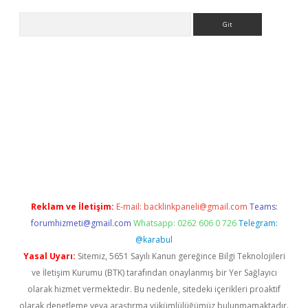
Arama
bet yeni giriş
tulipbet
Reklam ve İletişim:
E-mail:
backlinkpaneli@gmail.com
Teams:
forumhizmeti@gmail.com
Whatsapp: 0262 606 0 726
Telegram:
@karabul
Yasal Uyarı:
Sitemiz, 5651 Sayılı Kanun gereğince Bilgi Teknolojileri
ve İletişim Kurumu (BTK) tarafından onaylanmış bir Yer Sağlayıcı
olarak hizmet vermektedir. Bu nedenle, sitedeki içerikleri proaktif
olarak denetleme veya araştırma yükümlülüğümüz bulunmamaktadır.