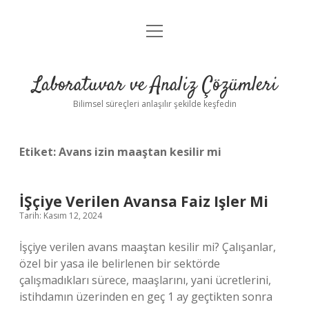
menüyü
Anasayfa
aç
Gizlilik Politikası
Laboratuvar ve Analiz Çözümleri
Yasal Uyarı
Bilimsel süreçleri anlaşılır şekilde keşfedin
Etiket:
Avans izin maaştan kesilir mi
İŞçiye Verilen Avansa Faiz Işler Mi
Tarih: Kasım 12, 2024
İşçiye verilen avans maaştan kesilir mi? Çalışanlar,
özel bir yasa ile belirlenen bir sektörde
çalışmadıkları sürece, maaşlarını, yani ücretlerini,
istihdamın üzerinden en geç 1 ay geçtikten sonra