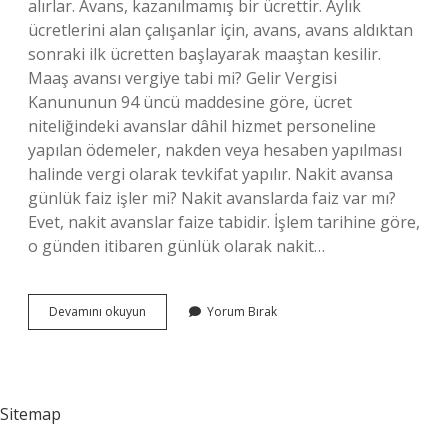
alırlar. Avans, kazanılmamış bir ücrettir. Aylık
ücretlerini alan çalışanlar için, avans, avans aldıktan
sonraki ilk ücretten başlayarak maaştan kesilir.
Maaş avansı vergiye tabi mi? Gelir Vergisi
Kanununun 94 üncü maddesine göre, ücret
niteliğindeki avanslar dâhil hizmet personeline
yapılan ödemeler, nakden veya hesaben yapılması
halinde vergi olarak tevkifat yapılır. Nakit avansa
günlük faiz işler mi? Nakit avanslarda faiz var mı?
Evet, nakit avanslar faize tabidir. İşlem tarihine göre,
o günden itibaren günlük olarak nakit…
İŞçiye
Devamını okuyun
Yorum Bırak
Verilen
Avansa
Faiz
Işler
Mi
Sitemap