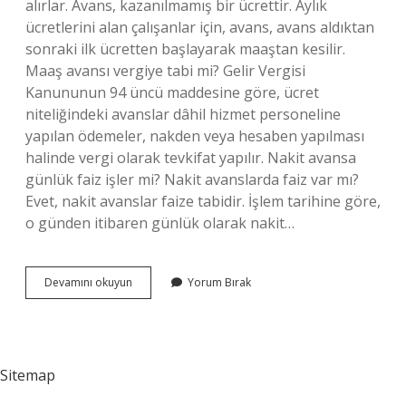
alırlar. Avans, kazanılmamış bir ücrettir. Aylık
ücretlerini alan çalışanlar için, avans, avans aldıktan
sonraki ilk ücretten başlayarak maaştan kesilir.
Maaş avansı vergiye tabi mi? Gelir Vergisi
Kanununun 94 üncü maddesine göre, ücret
niteliğindeki avanslar dâhil hizmet personeline
yapılan ödemeler, nakden veya hesaben yapılması
halinde vergi olarak tevkifat yapılır. Nakit avansa
günlük faiz işler mi? Nakit avanslarda faiz var mı?
Evet, nakit avanslar faize tabidir. İşlem tarihine göre,
o günden itibaren günlük olarak nakit…
İŞçiye
Devamını okuyun
Yorum Bırak
Verilen
Avansa
Faiz
Işler
Mi
Sitemap