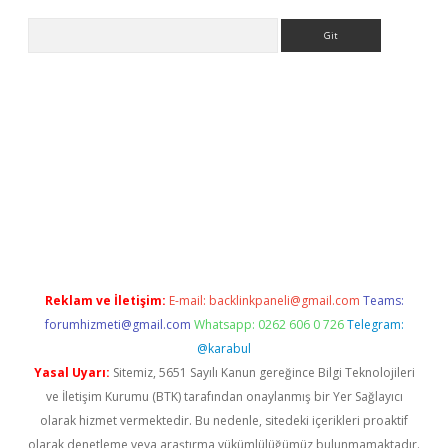
Arama
tonbet yeni giriş
tulipbet
Reklam ve İletişim:
E-mail:
backlinkpaneli@gmail.com
Teams:
forumhizmeti@gmail.com
Whatsapp: 0262 606 0 726
Telegram:
@karabul
Yasal Uyarı:
Sitemiz, 5651 Sayılı Kanun gereğince Bilgi Teknolojileri
ve İletişim Kurumu (BTK) tarafından onaylanmış bir Yer Sağlayıcı
olarak hizmet vermektedir. Bu nedenle, sitedeki içerikleri proaktif
olarak denetleme veya araştırma yükümlülüğümüz bulunmamaktadır.