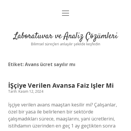
menüyü
Anasayfa
aç
Gizlilik Politikası
Laboratuvar ve Analiz Çözümleri
Yasal Uyarı
Bilimsel süreçleri anlaşılır şekilde keşfedin
Etiket:
Avans ücret sayılır mı
İŞçiye Verilen Avansa Faiz Işler Mi
Tarih: Kasım 12, 2024
İşçiye verilen avans maaştan kesilir mi? Çalışanlar,
özel bir yasa ile belirlenen bir sektörde
çalışmadıkları sürece, maaşlarını, yani ücretlerini,
istihdamın üzerinden en geç 1 ay geçtikten sonra