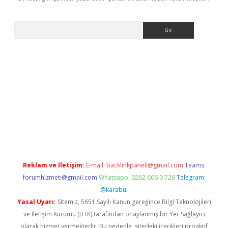
Arama
ltonbet yeni giriş
tulipbet
Reklam ve İletişim:
E-mail:
backlinkpaneli@gmail.com
Teams:
forumhizmeti@gmail.com
Whatsapp: 0262 606 0 726
Telegram:
@karabul
Yasal Uyarı:
Sitemiz, 5651 Sayılı Kanun gereğince Bilgi Teknolojileri
ve İletişim Kurumu (BTK) tarafından onaylanmış bir Yer Sağlayıcı
olarak hizmet vermektedir. Bu nedenle, sitedeki içerikleri proaktif