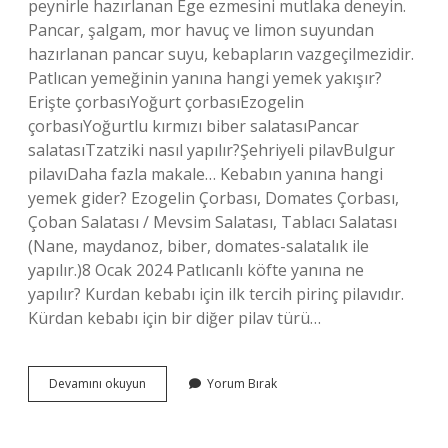
peynirle hazırlanan Ege ezmesini mutlaka deneyin.
Pancar, şalgam, mor havuç ve limon suyundan
hazırlanan pancar suyu, kebapların vazgeçilmezidir.
Patlıcan yemeğinin yanına hangi yemek yakışır?
Erişte çorbasıYoğurt çorbasıEzogelin
çorbasıYoğurtlu kırmızı biber salatasıPancar
salatasıTzatziki nasıl yapılır?Şehriyeli pilavBulgur
pilavıDaha fazla makale… Kebabın yanına hangi
yemek gider? Ezogelin Çorbası, Domates Çorbası,
Çoban Salatası / Mevsim Salatası, Tablacı Salatası
(Nane, maydanoz, biber, domates-salatalık ile
yapılır.)8 Ocak 2024 Patlıcanlı köfte yanına ne
yapılır? Kurdan kebabı için ilk tercih pirinç pilavıdır.
Kürdan kebabı için bir diğer pilav türü…
Patlıcan
Devamını okuyun
Yorum Bırak
Kebabının
Yanına
Hangi