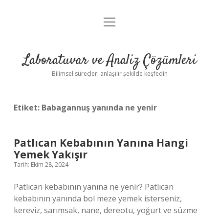
menüyü
Anasayfa
aç
Gizlilik Politikası
Laboratuvar ve Analiz Çözümleri
Yasal Uyarı
Bilimsel süreçleri anlaşılır şekilde keşfedin
Etiket:
Babagannuş yanında ne yenir
Patlıcan Kebabının Yanına Hangi
Yemek Yakışır
Tarih: Ekim 28, 2024
Patlıcan kebabının yanına ne yenir? Patlıcan
kebabının yanında bol meze yemek isterseniz,
kereviz, sarımsak, nane, dereotu, yoğurt ve süzme