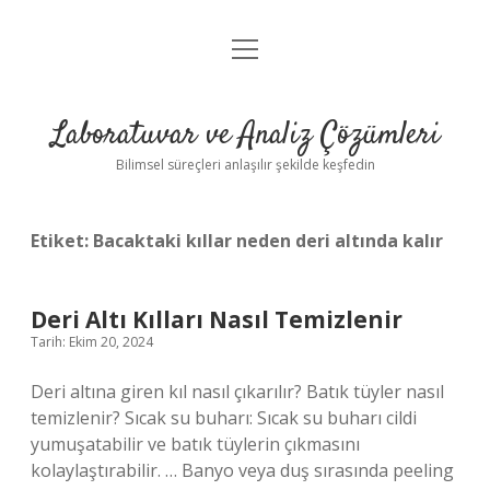
menüyü
Anasayfa
aç
Gizlilik Politikası
Laboratuvar ve Analiz Çözümleri
Yasal Uyarı
Bilimsel süreçleri anlaşılır şekilde keşfedin
Etiket:
Bacaktaki kıllar neden deri altında kalır
Deri Altı Kılları Nasıl Temizlenir
Tarih: Ekim 20, 2024
Deri altına giren kıl nasıl çıkarılır? Batık tüyler nasıl
temizlenir? Sıcak su buharı: Sıcak su buharı cildi
yumuşatabilir ve batık tüylerin çıkmasını
kolaylaştırabilir. … Banyo veya duş sırasında peeling