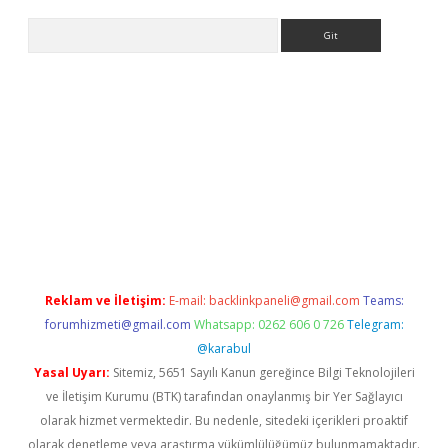
Arama
bet yeni giriş
tulipbet
Reklam ve İletişim:
E-mail:
backlinkpaneli@gmail.com
Teams:
forumhizmeti@gmail.com
Whatsapp: 0262 606 0 726
Telegram:
@karabul
Yasal Uyarı:
Sitemiz, 5651 Sayılı Kanun gereğince Bilgi Teknolojileri
ve İletişim Kurumu (BTK) tarafından onaylanmış bir Yer Sağlayıcı
olarak hizmet vermektedir. Bu nedenle, sitedeki içerikleri proaktif
olarak denetleme veya araştırma yükümlülüğümüz bulunmamaktadır.