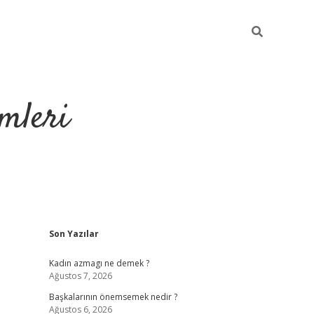
mleri
Sidebar
Son Yazılar
hiltonbet yeni g
Kadın azmagı ne demek ?
Ağustos 7, 2026
Başkalarının önemsemek nedir ?
Ağustos 6, 2026