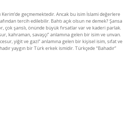
ı Kerim’de geçmemektedir. Ancak bu isim İslami değerlere
rafından tercih edilebilir. Bahtı açık olsun ne demek? Şansa
 çok şanslı, önünde büyük fırsatlar var ve kaderi parlak.
esur, kahraman, savaşçı” anlamına gelen bir isim ve unvan.
ur, yiğit ve gazi” anlamına gelen bir kişisel isim, sıfat ve
adır yaygın bir Türk erkek ismidir. Türkçede “Bahadır”