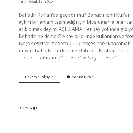
Tarih: Ocak 15, 2025
Bahadir Kur’an’da geçiyor mu? Bahadır ismi Kur’an-
aykırı bir anlam taşımadığı için Müslüman aileler ta
açık olmak deyimi AÇIKLAMA Her şey yolunda gidiyor,
Behadır ne demek? Altay dillerinde kullanılan ve “c
Birçok eski ve modern Türk lehçesinde “kahraman, ces
unvan. Bahadir Türkçe mi? Bahadır, Kastamonu. Bah
“cesur”, “kahraman”, “cesur” ve/veya “cesur”…
Bahtır
Devamını okuyun
Yorum Bırak
Ne
Demek
Sitemap