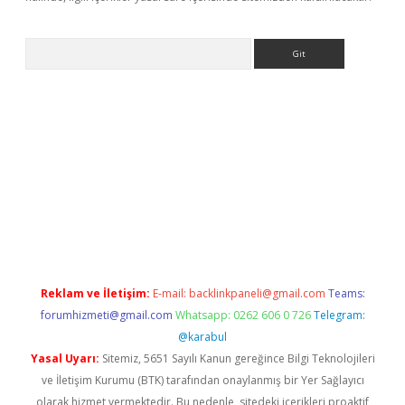
Arama
bet yeni giriş
tulipbet
Reklam ve İletişim:
E-mail:
backlinkpaneli@gmail.com
Teams:
forumhizmeti@gmail.com
Whatsapp: 0262 606 0 726
Telegram:
@karabul
Yasal Uyarı:
Sitemiz, 5651 Sayılı Kanun gereğince Bilgi Teknolojileri
ve İletişim Kurumu (BTK) tarafından onaylanmış bir Yer Sağlayıcı
olarak hizmet vermektedir. Bu nedenle, sitedeki içerikleri proaktif