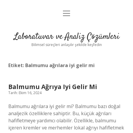
menüyü
Anasayfa
aç
Gizlilik Politikası
Laboratuvar ve Analiz Çözümleri
Yasal Uyarı
Bilimsel süreçleri anlaşılır şekilde keşfedin
Etiket:
Balmumu ağrılara iyi gelir mi
Balmumu Ağrıya Iyi Gelir Mi
Tarih: Ekim 16, 2024
Balmumu ağrılara iyi gelir mi? Balmumu bazı doğal
analjezik özelliklere sahiptir. Bu, küçük ağrıları
hafifletmeye yardımcı olabilir. Özellikle, balmumu
içeren kremler ve merhemler lokal ağrıyı hafifletmek