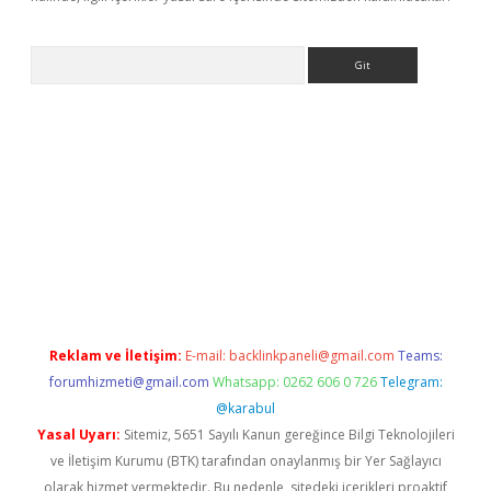
Arama
bet yeni giriş
tulipbet
Reklam ve İletişim:
E-mail:
backlinkpaneli@gmail.com
Teams:
forumhizmeti@gmail.com
Whatsapp: 0262 606 0 726
Telegram:
@karabul
Yasal Uyarı:
Sitemiz, 5651 Sayılı Kanun gereğince Bilgi Teknolojileri
ve İletişim Kurumu (BTK) tarafından onaylanmış bir Yer Sağlayıcı
olarak hizmet vermektedir. Bu nedenle, sitedeki içerikleri proaktif