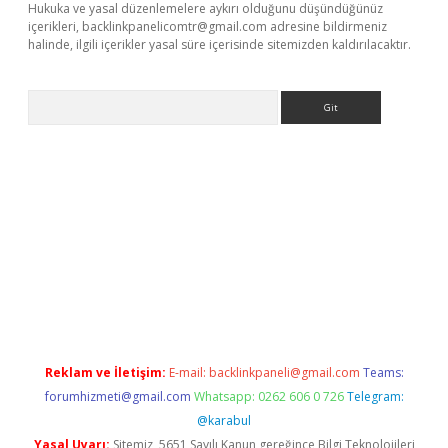
Hukuka ve yasal düzenlemelere aykırı olduğunu düşündüğünüz
içerikleri,
backlinkpanelicomtr@gmail.com
adresine bildirmeniz
halinde, ilgili içerikler yasal süre içerisinde sitemizden kaldırılacaktır.
Arama
bet yeni giriş
tulipbet
Reklam ve İletişim:
E-mail:
backlinkpaneli@gmail.com
Teams:
forumhizmeti@gmail.com
Whatsapp: 0262 606 0 726
Telegram:
@karabul
Yasal Uyarı:
Sitemiz, 5651 Sayılı Kanun gereğince Bilgi Teknolojileri