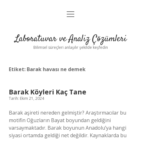
menüyü
Anasayfa
aç
Gizlilik Politikası
Laboratuvar ve Analiz Çözümleri
Yasal Uyarı
Bilimsel süreçleri anlaşılır şekilde keşfedin
Etiket:
Barak havası ne demek
Barak Köyleri Kaç Tane
Tarih: Ekim 21, 2024
Barak aşireti nereden gelmiştir? Araştırmacılar bu
motifin Oğuzların Bayat boyundan geldiğini
varsaymaktadır. Barak boyunun Anadolu’ya hangi
siyasi ortamda geldiği net değildir. Kaynaklarda bu