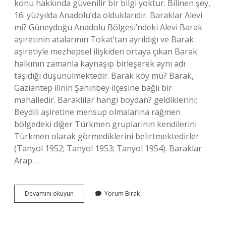
konu hakkında güvenilir bir bilgi yoktur. Bilinen şey,
16. yüzyılda Anadolu’da olduklarıdır. Baraklar Alevi
mi? Güneydoğu Anadolu Bölgesi’ndeki Alevi Barak
aşiretinin atalarının Tokat’tan ayrıldığı ve Barak
aşiretiyle mezhepsel ilişkiden ortaya çıkan Barak
halkının zamanla kaynaşıp birleşerek aynı adı
taşıdığı düşünülmektedir. Barak köy mü? Barak,
Gaziantep ilinin Şahinbey ilçesine bağlı bir
mahalledir. Baraklılar hangi boydan? geldiklerini;
Beydili aşiretine mensup olmalarına rağmen
bölgedeki diğer Türkmen gruplarının kendilerini
Türkmen olarak görmediklerini belirtmektedirler
(Tanyol 1952; Tanyol 1953; Tanyol 1954). Baraklar
Arap…
Barak
Devamını okuyun
Yorum Bırak
Köyleri
Kaç
Tane