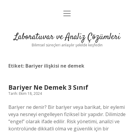
menüyü
Anasayfa
aç
Gizlilik Politikası
Laboratuvar ve Analiz Çözümleri
Yasal Uyarı
Bilimsel süreçleri anlaşılır şekilde keşfedin
Etiket:
Bariyer ilişkisi ne demek
Bariyer Ne Demek 3 Sınıf
Tarih: Ekim 18, 2024
Bariyer ne denir? Bir bariyer veya barikat, bir eylemi
veya nesneyi engelleyen fiziksel bir yapıdır. Dilimizde
“engel” olarak ifade edilir. Risk yönetimi, analizi ve
kontrolünde dikkatli olma ve güvenlik için bir