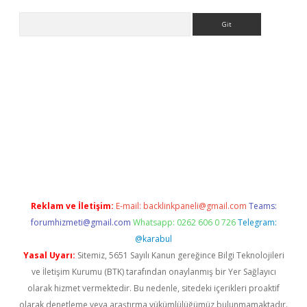
Arama
bet yeni giriş
tulipbet
Reklam ve İletişim:
E-mail:
backlinkpaneli@gmail.com
Teams:
forumhizmeti@gmail.com
Whatsapp: 0262 606 0 726
Telegram:
@karabul
Yasal Uyarı:
Sitemiz, 5651 Sayılı Kanun gereğince Bilgi Teknolojileri
ve İletişim Kurumu (BTK) tarafından onaylanmış bir Yer Sağlayıcı
olarak hizmet vermektedir. Bu nedenle, sitedeki içerikleri proaktif
olarak denetleme veya araştırma yükümlülüğümüz bulunmamaktadır.