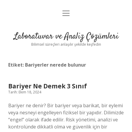
menüyü
Anasayfa
aç
Gizlilik Politikası
Laboratuvar ve Analiz Çözümleri
Yasal Uyarı
Bilimsel süreçleri anlaşılır şekilde keşfedin
Etiket:
Bariyerler nerede bulunur
Bariyer Ne Demek 3 Sınıf
Tarih: Ekim 18, 2024
Bariyer ne denir? Bir bariyer veya barikat, bir eylemi
veya nesneyi engelleyen fiziksel bir yapıdır. Dilimizde
“engel” olarak ifade edilir. Risk yönetimi, analizi ve
kontrolünde dikkatli olma ve güvenlik için bir