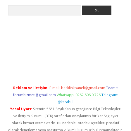
Arama
bet yeni giriş
tulipbet
Reklam ve İletişim:
E-mail:
backlinkpaneli@gmail.com
Teams:
forumhizmeti@gmail.com
Whatsapp: 0262 606 0 726
Telegram:
@karabul
Yasal Uyarı:
Sitemiz, 5651 Sayılı Kanun gereğince Bilgi Teknolojileri
ve İletişim Kurumu (BTK) tarafından onaylanmış bir Yer Sağlayıcı
olarak hizmet vermektedir. Bu nedenle, sitedeki içerikleri proaktif
olarak denetleme veya araştırma yükümlülüğümüz bulunmamaktadır.