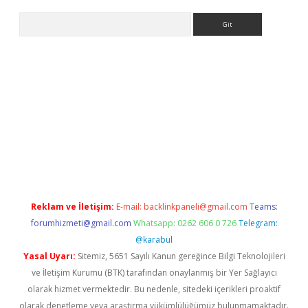
Arama
bet yeni giriş
tulipbet
Reklam ve İletişim:
E-mail:
backlinkpaneli@gmail.com
Teams:
forumhizmeti@gmail.com
Whatsapp: 0262 606 0 726
Telegram:
@karabul
Yasal Uyarı:
Sitemiz, 5651 Sayılı Kanun gereğince Bilgi Teknolojileri
ve İletişim Kurumu (BTK) tarafından onaylanmış bir Yer Sağlayıcı
olarak hizmet vermektedir. Bu nedenle, sitedeki içerikleri proaktif
olarak denetleme veya araştırma yükümlülüğümüz bulunmamaktadır.