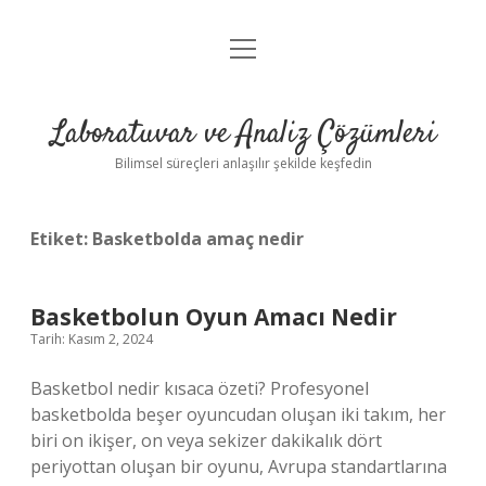
menüyü
Anasayfa
aç
Gizlilik Politikası
Laboratuvar ve Analiz Çözümleri
Yasal Uyarı
Bilimsel süreçleri anlaşılır şekilde keşfedin
Etiket:
Basketbolda amaç nedir
Basketbolun Oyun Amacı Nedir
Tarih: Kasım 2, 2024
Basketbol nedir kısaca özeti? Profesyonel
basketbolda beşer oyuncudan oluşan iki takım, her
biri on ikişer, on veya sekizer dakikalık dört
periyottan oluşan bir oyunu, Avrupa standartlarına