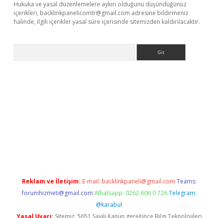
Hukuka ve yasal düzenlemelere aykırı olduğunu düşündüğünüz
içerikleri,
backlinkpanelicomtr@gmail.com
adresine bildirmeniz
halinde, ilgili içerikler yasal süre içerisinde sitemizden kaldırılacaktır.
Arama
ltonbet yeni giriş
tulipbet
Reklam ve İletişim:
E-mail:
backlinkpaneli@gmail.com
Teams:
forumhizmeti@gmail.com
Whatsapp: 0262 606 0 726
Telegram:
@karabul
Yasal Uyarı:
Sitemiz, 5651 Sayılı Kanun gereğince Bilgi Teknolojileri