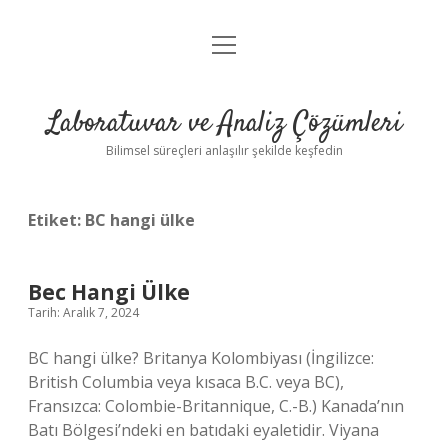
menüyü
Anasayfa
aç
Gizlilik Politikası
Laboratuvar ve Analiz Çözümleri
Yasal Uyarı
Bilimsel süreçleri anlaşılır şekilde keşfedin
Etiket:
BC hangi ülke
Bec Hangi Ülke
Tarih: Aralık 7, 2024
BC hangi ülke? Britanya Kolombiyası (İngilizce:
British Columbia veya kısaca B.C. veya BC),
Fransızca: Colombie-Britannique, C.-B.) Kanada’nın
Batı Bölgesi’ndeki en batıdaki eyaletidir. Viyana