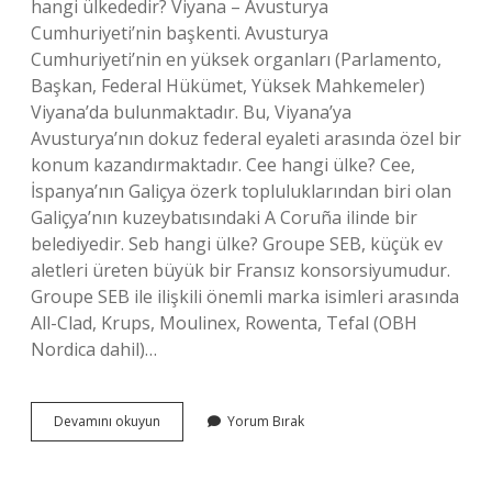
hangi ülkededir? Viyana – Avusturya
Cumhuriyeti’nin başkenti. Avusturya
Cumhuriyeti’nin en yüksek organları (Parlamento,
Başkan, Federal Hükümet, Yüksek Mahkemeler)
Viyana’da bulunmaktadır. Bu, Viyana’ya
Avusturya’nın dokuz federal eyaleti arasında özel bir
konum kazandırmaktadır. Cee hangi ülke? Cee,
İspanya’nın Galiçya özerk topluluklarından biri olan
Galiçya’nın kuzeybatısındaki A Coruña ilinde bir
belediyedir. Seb hangi ülke? Groupe SEB, küçük ev
aletleri üreten büyük bir Fransız konsorsiyumudur.
Groupe SEB ile ilişkili önemli marka isimleri arasında
All-Clad, Krups, Moulinex, Rowenta, Tefal (OBH
Nordica dahil)…
Bec
Devamını okuyun
Yorum Bırak
Hangi
Ülke