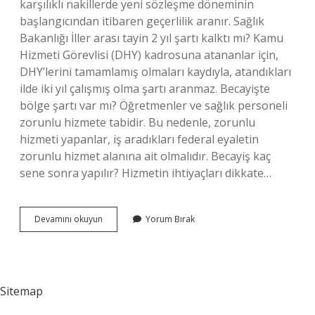
karşılıklı nakillerde yeni sözleşme döneminin
başlangıcından itibaren geçerlilik aranır. Sağlık
Bakanlığı İller arası tayin 2 yıl şartı kalktı mı? Kamu
Hizmeti Görevlisi (DHY) kadrosuna atananlar için,
DHY’lerini tamamlamış olmaları kaydıyla, atandıkları
ilde iki yıl çalışmış olma şartı aranmaz. Becayişte
bölge şartı var mı? Öğretmenler ve sağlık personeli
zorunlu hizmete tabidir. Bu nedenle, zorunlu
hizmeti yapanlar, iş aradıkları federal eyaletin
zorunlu hizmet alanına ait olmalıdır. Becayiş kaç
sene sonra yapılır? Hizmetin ihtiyaçları dikkate…
Becayişte
Devamını okuyun
Yorum Bırak
2
Yıl
Şartı
Var
Mı
Sitemap