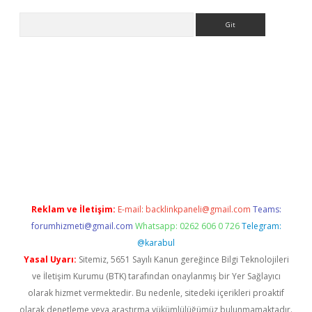
Arama
bet yeni giriş
tulipbet
Reklam ve İletişim:
E-mail:
backlinkpaneli@gmail.com
Teams:
forumhizmeti@gmail.com
Whatsapp: 0262 606 0 726
Telegram:
@karabul
Yasal Uyarı:
Sitemiz, 5651 Sayılı Kanun gereğince Bilgi Teknolojileri
ve İletişim Kurumu (BTK) tarafından onaylanmış bir Yer Sağlayıcı
olarak hizmet vermektedir. Bu nedenle, sitedeki içerikleri proaktif
olarak denetleme veya araştırma yükümlülüğümüz bulunmamaktadır.