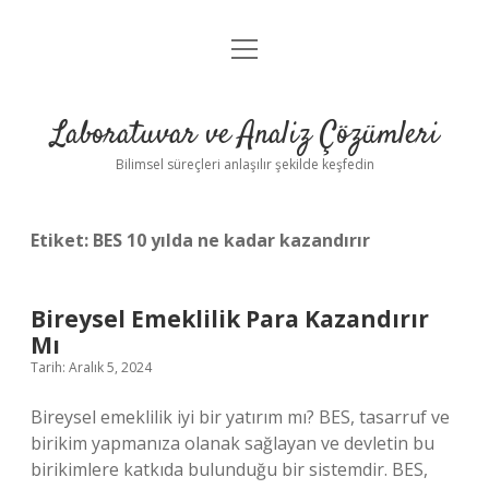
menüyü
Anasayfa
aç
Gizlilik Politikası
Laboratuvar ve Analiz Çözümleri
Yasal Uyarı
Bilimsel süreçleri anlaşılır şekilde keşfedin
Etiket:
BES 10 yılda ne kadar kazandırır
Bireysel Emeklilik Para Kazandırır
Mı
Tarih: Aralık 5, 2024
Bireysel emeklilik iyi bir yatırım mı? BES, tasarruf ve
birikim yapmanıza olanak sağlayan ve devletin bu
birikimlere katkıda bulunduğu bir sistemdir. BES,