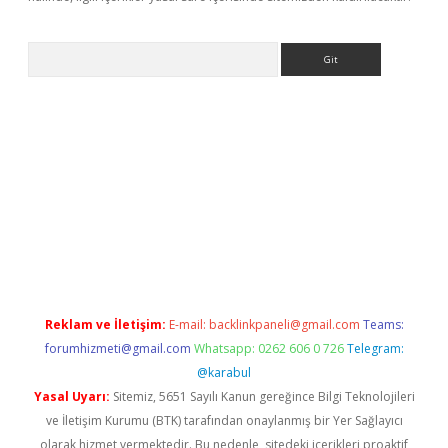
Arama
eni giriş
tulipbet
Reklam ve İletişim:
E-mail:
backlinkpaneli@gmail.com
Teams:
forumhizmeti@gmail.com
Whatsapp: 0262 606 0 726
Telegram:
@karabul
Yasal Uyarı:
Sitemiz, 5651 Sayılı Kanun gereğince Bilgi Teknolojileri
ve İletişim Kurumu (BTK) tarafından onaylanmış bir Yer Sağlayıcı
olarak hizmet vermektedir. Bu nedenle, sitedeki içerikleri proaktif