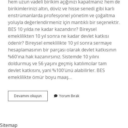
hem uzun vadeli birikim açığınızı kapatmanız hem de
birikimlerinizi altın, döviz ve hisse senedi gibi karlı
enstrümanlarda profesyonel yönetim ve çoğaltma
yoluyla değerlendirmeniz için mantıklı bir seçenektir.
BES 10 yılda ne kadar kazandırır? Bireysel
emeklilikten 10 yıl sonra ne kadar devlet katkısı
ödenir? Bireysel emeklilikte 10 yıl sonra sermaye
hesaplamasının bir parçası olarak devlet katkısının
%60’ına hak kazanırsınız. Sistemde 10 yılını
doldurmuş ve 56 yaşını geçmiş katılımcılar tam
devlet katkısını, yani %100’ünü alabilirler. BES
emeklilikte ömür boyu maaş…
Bireysel
Devamını okuyun
Yorum Bırak
Emeklilik
Para
Kazandırır
Mı
Sitemap