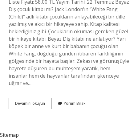
Liste Fiyatı: 58,00 TL Yayım Tarihi: 22 Temmuz Beyaz
Diş çocuk kitabı mı? Jack London’ın “White Fang
(Child)” adlı kitabı çocukların anlayabileceği bir dille
yazılmış ve akıcı bir hikayeye sahip. Kitap kalitesi
beklediğiniz gibi. Çocukların okuması gereken güzel
bir hikaye kitabı. Beyaz Diş kitabı ne anlatıyor? Yarı
köpek bir anne ve kurt bir babanın çocuğu olan
White Fang, doğduğu günden itibaren farklılığının
gölgesinde bir hayata başlar. Zekası ve görünüşüyle
​​hayrete düşüren bu muhteşem yaratık, hem
insanlar hem de hayvanlar tarafından işkenceye
uğrar ve…
Beyaz
Devamını okuyun
Yorum Bırak
Diş
Kısaltılmış
Kaç
Sayfa
Sitemap