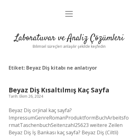
menüyü
Anasayfa
aç
Gizlilik Politikası
Laboratuvar ve Analiz Çözümleri
Yasal Uyarı
Bilimsel süreçleri anlaşılır şekilde keşfedin
Etiket:
Beyaz Diş kitabı ne anlatıyor
Beyaz Diş Kısaltılmış Kaç Sayfa
Tarih: Ekim 26, 2024
Beyaz Diş orjinal kaç sayfa?
ImpressumGenreRomanProduktformBuchArbeitsfo
rmatTaschenbuchSeitenzahl25623 weitere Zeilen
Beyaz Diş İş Bankası kaç sayfa? Beyaz Diş (Ciltli)