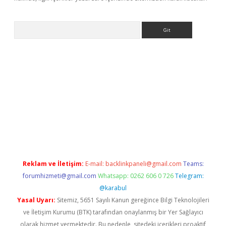
Arama
bet yeni giriş
tulipbet
Reklam ve İletişim:
E-mail:
backlinkpaneli@gmail.com
Teams:
forumhizmeti@gmail.com
Whatsapp: 0262 606 0 726
Telegram:
@karabul
Yasal Uyarı:
Sitemiz, 5651 Sayılı Kanun gereğince Bilgi Teknolojileri
ve İletişim Kurumu (BTK) tarafından onaylanmış bir Yer Sağlayıcı
olarak hizmet vermektedir. Bu nedenle, sitedeki içerikleri proaktif