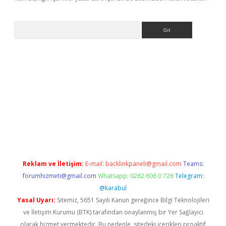
Arama
bet yeni giriş
tulipbet
Reklam ve İletişim:
E-mail:
backlinkpaneli@gmail.com
Teams:
forumhizmeti@gmail.com
Whatsapp: 0262 606 0 726
Telegram:
@karabul
Yasal Uyarı:
Sitemiz, 5651 Sayılı Kanun gereğince Bilgi Teknolojileri
ve İletişim Kurumu (BTK) tarafından onaylanmış bir Yer Sağlayıcı
olarak hizmet vermektedir. Bu nedenle, sitedeki içerikleri proaktif