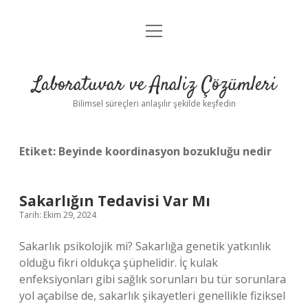
menüyü
Anasayfa
aç
Gizlilik Politikası
Laboratuvar ve Analiz Çözümleri
Yasal Uyarı
Bilimsel süreçleri anlaşılır şekilde keşfedin
Etiket:
Beyinde koordinasyon bozukluğu nedir
Sakarlığın Tedavisi Var Mı
Tarih: Ekim 29, 2024
Sakarlık psikolojik mi? Sakarlığa genetik yatkınlık
olduğu fikri oldukça şüphelidir. İç kulak
enfeksiyonları gibi sağlık sorunları bu tür sorunlara
yol açabilse de, sakarlık şikayetleri genellikle fiziksel