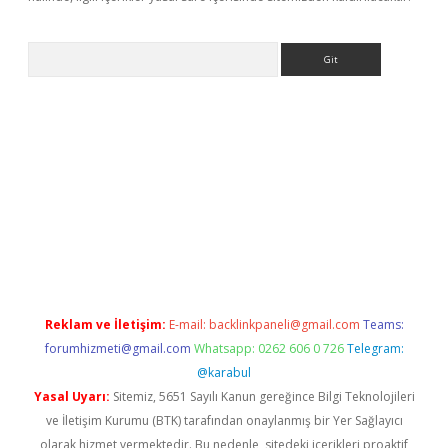
Arama
bet yeni giriş
tulipbet
Reklam ve İletişim:
E-mail:
backlinkpaneli@gmail.com
Teams:
forumhizmeti@gmail.com
Whatsapp: 0262 606 0 726
Telegram:
@karabul
Yasal Uyarı:
Sitemiz, 5651 Sayılı Kanun gereğince Bilgi Teknolojileri
ve İletişim Kurumu (BTK) tarafından onaylanmış bir Yer Sağlayıcı
olarak hizmet vermektedir. Bu nedenle, sitedeki içerikleri proaktif