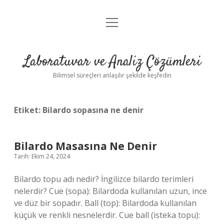
menüyü
Anasayfa
aç
Gizlilik Politikası
Laboratuvar ve Analiz Çözümleri
Yasal Uyarı
Bilimsel süreçleri anlaşılır şekilde keşfedin
Etiket:
Bilardo sopasına ne denir
Bilardo Masasına Ne Denir
Tarih: Ekim 24, 2024
Bilardo topu adı nedir? İngilizce bilardo terimleri
nelerdir? Cue (sopa): Bilardoda kullanılan uzun, ince
ve düz bir sopadır. Ball (top): Bilardoda kullanılan
küçük ve renkli nesnelerdir. Cue ball (isteka topu):