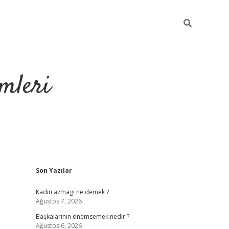
mleri
Sidebar
Son Yazılar
hiltonbet yeni g
Kadın azmagı ne demek ?
Ağustos 7, 2026
Başkalarının önemsemek nedir ?
Ağustos 6, 2026