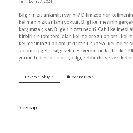
Tarih: Ekim 27, 2024
Bilginin zıt anlamlısı var mı? Dilimizde her kelimeni
kelimenin zıt anlamı yoktur. Bilgi kelimesinin gerçe
karşımıza çıkar. Bilgenin zıttı nedir? Cahil kelimesi ak
birbirinin tam tersi olan kelimelere zıt anlamlı kelime
kelimesinin zıt anlamlıları “cahil, cühela” kelimeleridir
anlamına gelir. Bilgi kelimesi yerine ne kullanılır
yerine haber, malumat, bilgi, rehberlik ve veri keli
Bilgin
Devamını okuyun
Yorum Bırak
Zıt
Anlamı
Nedir
Sitemap