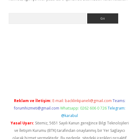
Arama
bet yeni giriş
tulipbet
Reklam ve İletişim:
E-mail:
backlinkpaneli@gmail.com
Teams:
forumhizmeti@gmail.com
Whatsapp: 0262 606 0 726
Telegram:
@karabul
Yasal Uyarı:
Sitemiz, 5651 Sayılı Kanun gereğince Bilgi Teknolojileri
ve İletişim Kurumu (BTK) tarafından onaylanmış bir Yer Sağlayıcı
olarak hizmet vermektedir. Bu nedenle, sitedeki içerikleri proaktif