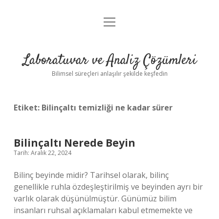
menüyü
Anasayfa
aç
Gizlilik Politikası
Laboratuvar ve Analiz Çözümleri
Yasal Uyarı
Bilimsel süreçleri anlaşılır şekilde keşfedin
Etiket:
Bilinçaltı temizliği ne kadar sürer
Bilinçaltı Nerede Beyin
Tarih: Aralık 22, 2024
Bilinç beyinde midir? Tarihsel olarak, bilinç
genellikle ruhla özdeşleştirilmiş ve beyinden ayrı bir
varlık olarak düşünülmüştür. Günümüz bilim
insanları ruhsal açıklamaları kabul etmemekte ve