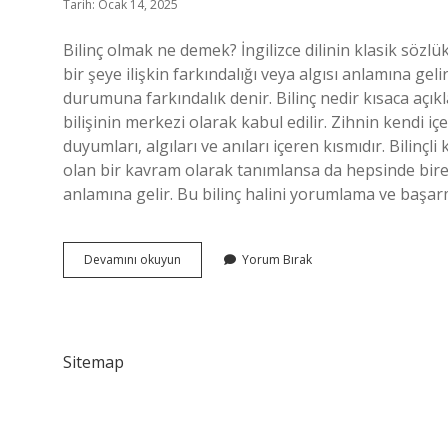
Tarih: Ocak 14, 2025
Bilinç olmak ne demek? İngilizce dilinin klasik sözlü
bir şeye ilişkin farkındalığı veya algısı anlamına 
durumuna farkındalık denir. Bilinç nedir kısaca açıkl
bilişinin merkezi olarak kabul edilir. Zihnin kendi iç
duyumları, algıları ve anıları içeren kısmıdır. Bilinçli
olan bir kavram olarak tanımlansa da hepsinde birey
anlamına gelir. Bu bilinç halini yorumlama ve baş
Bilinçli
Devamını okuyun
Yorum Bırak
Olmanın
Anlamı
Nedir
Sitemap