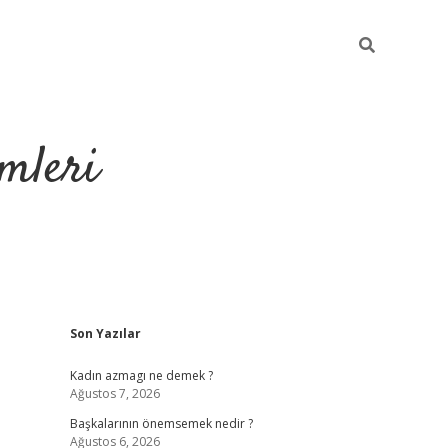
mleri
Sidebar
Son Yazılar
hiltonbet yeni
Kadın azmagı ne demek ?
Ağustos 7, 2026
Başkalarının önemsemek nedir ?
Ağustos 6, 2026