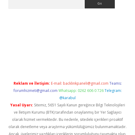
Arama
nbet yeni giriş
tulipbet
Reklam ve İletişim:
E-mail:
backlinkpaneli@gmail.com
Teams:
forumhizmeti@gmail.com
Whatsapp: 0262 606 0 726
Telegram:
@karabul
Yasal Uyarı:
Sitemiz, 5651 Sayılı Kanun gereğince Bilgi Teknolojileri
ve İletişim Kurumu (BTK) tarafından onaylanmış bir Yer Sağlayıcı
olarak hizmet vermektedir. Bu nedenle, sitedeki içerikleri proaktif
olarak denetleme veya araştırma yükümlülüğümüz bulunmamaktadır.
Ancak, üyelerimiz yazdıkları içeriklerin sorumluluğunu taşımakta olup,