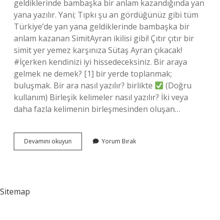
geldiklerinde bambaşka bir anlam kazandığında yan
yana yazılır. Yani; Tıpkı şu an gördüğünüz gibi tüm
Türkiye’de yan yana geldiklerinde bambaşka bir
anlam kazanan SimitAyran ikilisi gibi! Çıtır çıtır bir
simit yer yemez karşınıza Sütaş Ayran çıkacak!
#İçerken kendinizi iyi hissedeceksiniz. Bir araya
gelmek ne demek? [1] bir yerde toplanmak;
buluşmak. Bir ara nasıl yazılır? birlikte
(Doğru
kullanım) Birleşik kelimeler nasıl yazılır? İki veya
daha fazla kelimenin birleşmesinden oluşan…
Bir
Devamını okuyun
Yorum Bırak
Araya
Gelmek
Nasıl
Sitemap