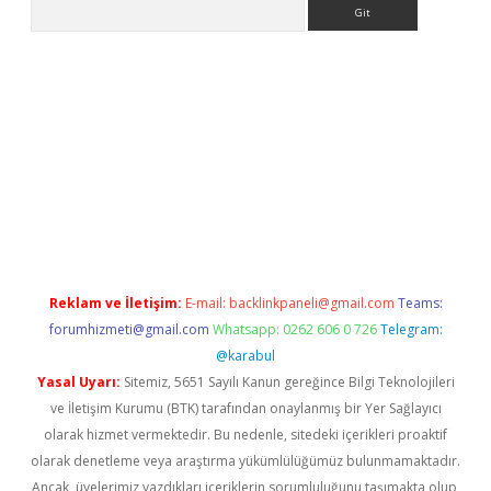
Arama
bet yeni giriş
tulipbet
Reklam ve İletişim:
E-mail:
backlinkpaneli@gmail.com
Teams:
forumhizmeti@gmail.com
Whatsapp: 0262 606 0 726
Telegram:
@karabul
Yasal Uyarı:
Sitemiz, 5651 Sayılı Kanun gereğince Bilgi Teknolojileri
ve İletişim Kurumu (BTK) tarafından onaylanmış bir Yer Sağlayıcı
olarak hizmet vermektedir. Bu nedenle, sitedeki içerikleri proaktif
olarak denetleme veya araştırma yükümlülüğümüz bulunmamaktadır.
Ancak, üyelerimiz yazdıkları içeriklerin sorumluluğunu taşımakta olup,