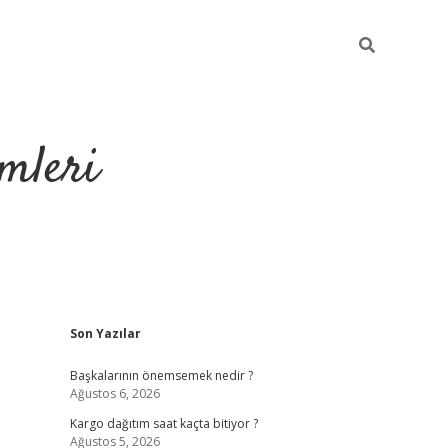
mleri
Sidebar
Son Yazılar
hiltonbet yeni
Başkalarının önemsemek nedir ?
Ağustos 6, 2026
Kargo dağıtım saat kaçta bitiyor ?
Ağustos 5, 2026