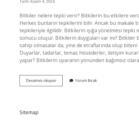
Tarih: Kasım 4, 2024
Bitkiler nelere tepki verir? Bitkilerin bu etkilere verdi
Herkes bunların tepkilerini bilir. Ancak bu makale bu
tepkileriyle ilgilidir. Bitkilerin ışığa yönelmesi te
sonucu oluşur. Bitkilerin duyguları var mı? Bitkiler
sahip olmasalar da, yine de etraflarında olup biteni h
Duyarlar, tadarlar, temas hissederler, iletişim kurar
yapar? Bitkilerin uyaranın yönünden bağımsız olara
Bitkiler
Devamını okuyun
Yorum Bırak
Nasıl
Tepki
Verir
Sitemap