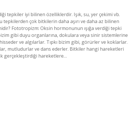
ği tepkiler iyi bilinen özelliklerdir. Işık, su, yer çekimi vb.
 tepkilerden çok bitkilerin daha aşırı ve daha az bilinen
pki midir? Fototropizm: Oksin hormonunun ışığa verdiği tepki
 bizim gibi duyu organlarına, dokulara veya sinir sistemlerine
isseder ve algılarlar. Tıpkı bizim gibi, görürler ve koklarlar.
lar, mutludurlar ve dans ederler. Bitkiler hangi hareketleri
k gerçekleştirdiği hareketlere…