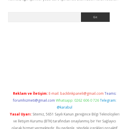
Arama
bet yeni giriş
tulipbet
Reklam ve İletişim:
E-mail:
backlinkpaneli@gmail.com
Teams:
forumhizmeti@gmail.com
Whatsapp: 0262 606 0 726
Telegram:
@karabul
Yasal Uyarı:
Sitemiz, 5651 Sayılı Kanun gereğince Bilgi Teknolojileri
ve İletişim Kurumu (BTK) tarafından onaylanmış bir Yer Sağlayıcı
olarak hizmet vermektedir. Bu nedenle, sitedeki içerikleri proaktif