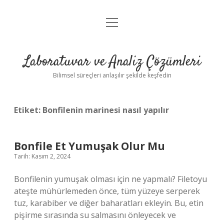
menüyü
Anasayfa
aç
Gizlilik Politikası
Laboratuvar ve Analiz Çözümleri
Yasal Uyarı
Bilimsel süreçleri anlaşılır şekilde keşfedin
Etiket:
Bonfilenin marinesi nasıl yapılır
Bonfile Et Yumuşak Olur Mu
Tarih: Kasım 2, 2024
Bonfilenin yumuşak olması için ne yapmalı? Filetoyu
ateşte mühürlemeden önce, tüm yüzeye serperek
tuz, karabiber ve diğer baharatları ekleyin. Bu, etin
pişirme sırasında su salmasını önleyecek ve