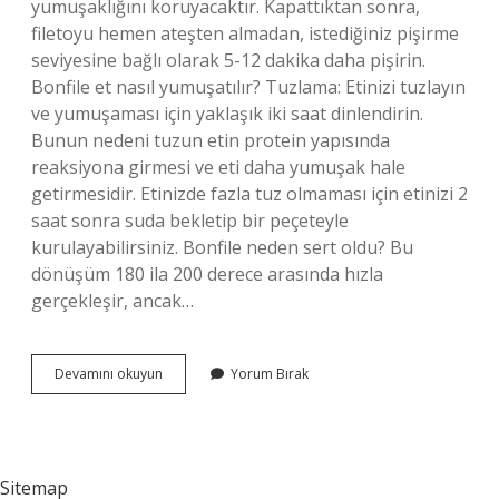
yumuşaklığını koruyacaktır. Kapattıktan sonra,
filetoyu hemen ateşten almadan, istediğiniz pişirme
seviyesine bağlı olarak 5-12 dakika daha pişirin.
Bonfile et nasıl yumuşatılır? Tuzlama: Etinizi tuzlayın
ve yumuşaması için yaklaşık iki saat dinlendirin.
Bunun nedeni tuzun etin protein yapısında
reaksiyona girmesi ve eti daha yumuşak hale
getirmesidir. Etinizde fazla tuz olmaması için etinizi 2
saat sonra suda bekletip bir peçeteyle
kurulayabilirsiniz. Bonfile neden sert oldu? Bu
dönüşüm 180 ila 200 derece arasında hızla
gerçekleşir, ancak…
Bonfile
Devamını okuyun
Yorum Bırak
Et
Yumuşak
Olur
Mu
Sitemap