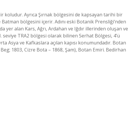
ir koludur. Ayrıca Şırnak bölgesini de kapsayan tarihi bir
e Batman bölgesini içerir. Adını eski Botanik Prensliği’nden
a yer alan Kars, Ağrı, Ardahan ve Iğdır illerinden oluşan ve
II. seviye TRA2 bölgesi olarak bilinen Serhat Bölgesi, 4’ü
 Orta Asya ve Kafkaslara açılan kapısı konumundadır. Botan
n Beg; 1803, Cizre Bota – 1868, Şam), Botan Emiri. Bedirhan