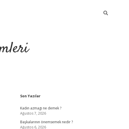
mleri
Sidebar
Son Yazılar
hiltonbet yeni 
Kadın azmagı ne demek ?
Ağustos 7, 2026
Başkalarının önemsemek nedir ?
Ağustos 6, 2026