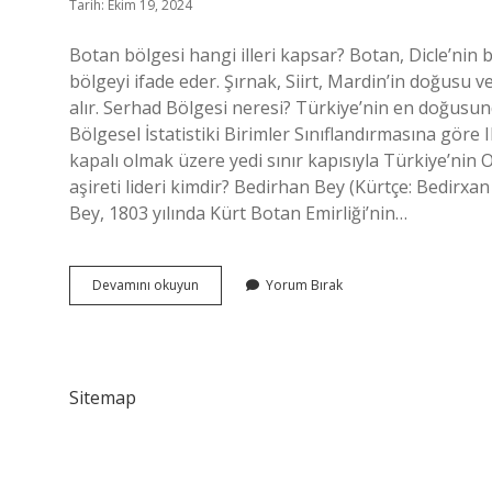
Tarih: Ekim 19, 2024
Botan bölgesi hangi illeri kapsar? Botan, Dicle’nin b
bölgeyi ifade eder. Şırnak, Siirt, Mardin’in doğusu v
alır. Serhad Bölgesi neresi? Türkiye’nin en doğusund
Bölgesel İstatistiki Birimler Sınıflandırmasına göre 
kapalı olmak üzere yedi sınır kapısıyla Türkiye’nin
aşireti lideri kimdir? Bedirhan Bey (Kürtçe: Bedirxa
Bey, 1803 yılında Kürt Botan Emirliği’nin…
Serhad
Devamını okuyun
Yorum Bırak
Botan
Neresi
Sitemap