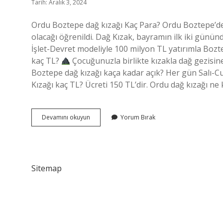
Tarih: Aralık 3, 2024
Ordu Boztepe dağ kızağı Kaç Para? Ordu Boztepe’de k
olacağı öğrenildi. Dağ Kızak, bayramın ilk iki günün
İşlet-Devret modeliyle 100 milyon TL yatırımla Bozte
kaç TL?
Çocuğunuzla birlikte kızakla dağ gezisine 
Boztepe dağ kızağı kaça kadar açık? Her gün Salı-Cu
Kızağı kaç TL? Ücreti 150 TL’dir. Ordu dağ kızağı n
Boztepe
Devamını okuyun
Yorum Bırak
Dağ
Kızağı
Kaç
Tl
Sitemap