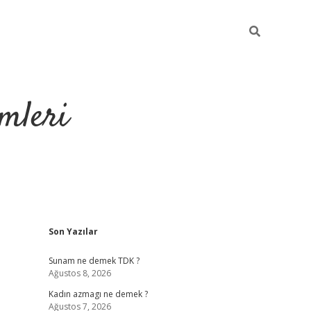
mleri
Sidebar
Son Yazılar
hiltonbet yeni g
Sunam ne demek TDK ?
Ağustos 8, 2026
Kadın azmagı ne demek ?
Ağustos 7, 2026