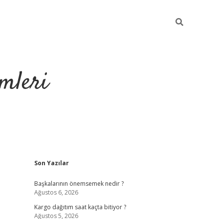
mleri
Sidebar
Son Yazılar
hiltonbet yeni g
Başkalarının önemsemek nedir ?
Ağustos 6, 2026
Kargo dağıtım saat kaçta bitiyor ?
Ağustos 5, 2026