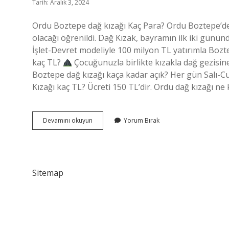
Tarih: Aralık 3, 2024
Ordu Boztepe dağ kızağı Kaç Para? Ordu Boztepe’de k
olacağı öğrenildi. Dağ Kızak, bayramın ilk iki günün
İşlet-Devret modeliyle 100 milyon TL yatırımla Bozte
kaç TL?
Çocuğunuzla birlikte kızakla dağ gezisine 
Boztepe dağ kızağı kaça kadar açık? Her gün Salı-Cu
Kızağı kaç TL? Ücreti 150 TL’dir. Ordu dağ kızağı n
Boztepe
Devamını okuyun
Yorum Bırak
Dağ
Kızağı
Kaç
Tl
Sitemap