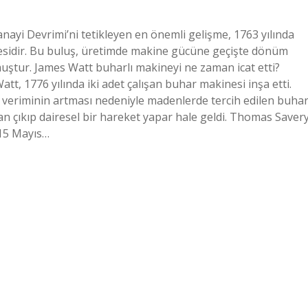
yi Devrimi’ni tetikleyen en önemli gelişme, 1763 yılında
mesidir. Bu buluş, üretimde makine gücüne geçişte dönüm
muştur. James Watt buharlı makineyi ne zaman icat etti?
t, 1776 yılında iki adet çalışan buhar makinesi inşa etti.
da veriminin artması nedeniyle madenlerde tercih edilen buha
an çıkıp dairesel bir hareket yapar hale geldi. Thomas Saver
 15 Mayıs…