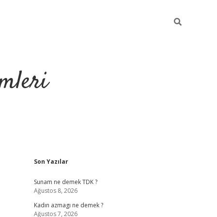
mleri
Sidebar
Son Yazılar
hiltonbet yeni g
Sunam ne demek TDK ?
Ağustos 8, 2026
Kadın azmagı ne demek ?
Ağustos 7, 2026