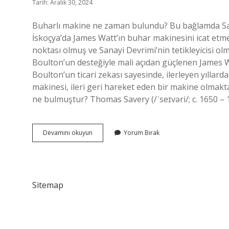
Tarih: Aralık 30, 2024
Buharlı makine ne zaman bulundu? Bu bağlamda Sana
İskoçya’da James Watt’ın buhar makinesini icat et
noktası olmuş ve Sanayi Devrimi’nin tetikleyicisi ol
Boulton’un desteğiyle mali açıdan güçlenen James Wat
Boulton’un ticari zekası sayesinde, ilerleyen yıllar
makinesi, ileri geri hareket eden bir makine olmakt
ne bulmuştur? Thomas Savery (/ˈseɪvəri/; c. 1650 –
Ilk
Devamını okuyun
Yorum Bırak
Buharlı
Makineyi
Kim
Icat
Etti
Sitemap