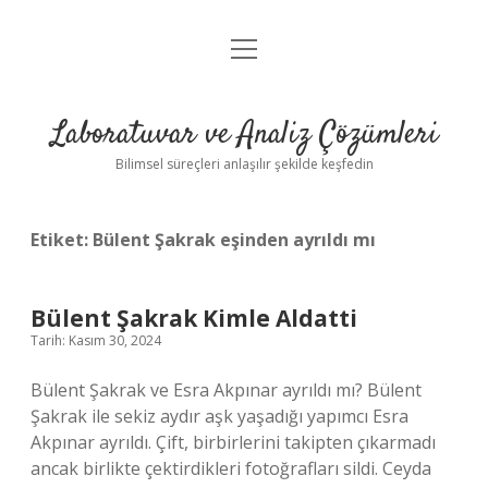
menüyü
Anasayfa
aç
Gizlilik Politikası
Laboratuvar ve Analiz Çözümleri
Yasal Uyarı
Bilimsel süreçleri anlaşılır şekilde keşfedin
Etiket:
Bülent Şakrak eşinden ayrıldı mı
Bülent Şakrak Kimle Aldatti
Tarih: Kasım 30, 2024
Bülent Şakrak ve Esra Akpınar ayrıldı mı? Bülent
Şakrak ile sekiz aydır aşk yaşadığı yapımcı Esra
Akpınar ayrıldı. Çift, birbirlerini takipten çıkarmadı
ancak birlikte çektirdikleri fotoğrafları sildi. Ceyda