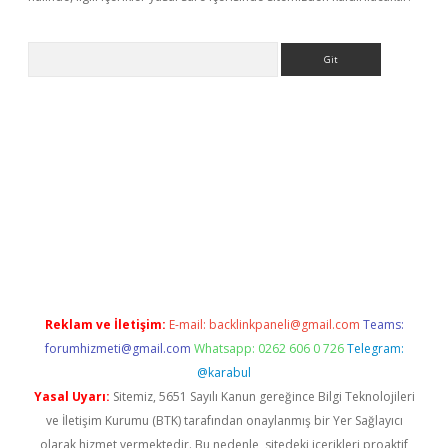
Arama
bet yeni giriş
tulipbet
Reklam ve İletişim:
E-mail:
backlinkpaneli@gmail.com
Teams:
forumhizmeti@gmail.com
Whatsapp: 0262 606 0 726
Telegram:
@karabul
Yasal Uyarı:
Sitemiz, 5651 Sayılı Kanun gereğince Bilgi Teknolojileri
ve İletişim Kurumu (BTK) tarafından onaylanmış bir Yer Sağlayıcı
olarak hizmet vermektedir. Bu nedenle, sitedeki içerikleri proaktif