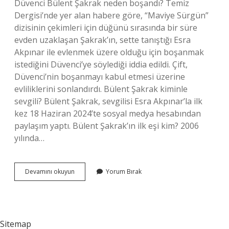
Düvenci Bülent Şakrak neden boşandı? Temiz
Dergisi’nde yer alan habere göre, “Maviye Sürgün”
dizisinin çekimleri için düğünü sırasında bir süre
evden uzaklaşan Şakrak’ın, sette tanıştığı Esra
Akpınar ile evlenmek üzere olduğu için boşanmak
istediğini Düvenci’ye söylediği iddia edildi. Çift,
Düvenci’nin boşanmayı kabul etmesi üzerine
evliliklerini sonlandırdı. Bülent Şakrak kiminle
sevgili? Bülent Şakrak, sevgilisi Esra Akpınar’la ilk
kez 18 Haziran 2024’te sosyal medya hesabından
paylaşım yaptı. Bülent Şakrak’ın ilk eşi kim? 2006
yılında…
Bülent
Devamını okuyun
Yorum Bırak
Şakrak
Kimle
Aldatti
Sitemap