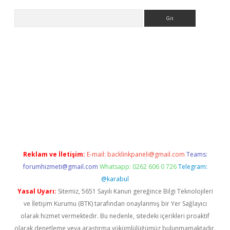
Arama
bet yeni giriş
tulipbet
Reklam ve İletişim:
E-mail:
backlinkpaneli@gmail.com
Teams:
forumhizmeti@gmail.com
Whatsapp: 0262 606 0 726
Telegram:
@karabul
Yasal Uyarı:
Sitemiz, 5651 Sayılı Kanun gereğince Bilgi Teknolojileri
ve İletişim Kurumu (BTK) tarafından onaylanmış bir Yer Sağlayıcı
olarak hizmet vermektedir. Bu nedenle, sitedeki içerikleri proaktif
olarak denetleme veya araştırma yükümlülüğümüz bulunmamaktadır.