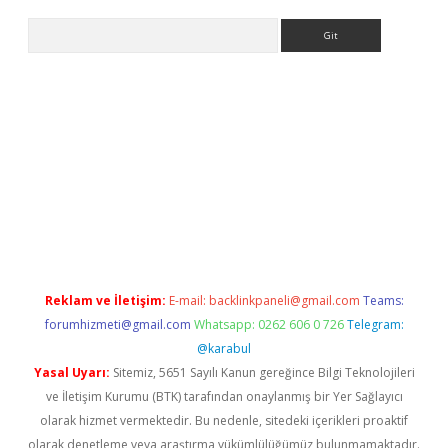
Arama
bet yeni giriş
tulipbet
Reklam ve İletişim:
E-mail:
backlinkpaneli@gmail.com
Teams:
forumhizmeti@gmail.com
Whatsapp: 0262 606 0 726
Telegram:
@karabul
Yasal Uyarı:
Sitemiz, 5651 Sayılı Kanun gereğince Bilgi Teknolojileri
ve İletişim Kurumu (BTK) tarafından onaylanmış bir Yer Sağlayıcı
olarak hizmet vermektedir. Bu nedenle, sitedeki içerikleri proaktif
olarak denetleme veya araştırma yükümlülüğümüz bulunmamaktadır.