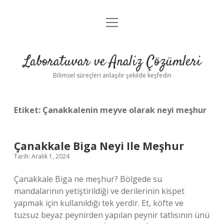
menüyü
Anasayfa
aç
Gizlilik Politikası
Laboratuvar ve Analiz Çözümleri
Yasal Uyarı
Bilimsel süreçleri anlaşılır şekilde keşfedin
Etiket:
Çanakkalenin meyve olarak neyi meşhur
Çanakkale Biga Neyi Ile Meşhur
Tarih: Aralık 1, 2024
Çanakkale Biga ne meşhur? Bölgede su
mandalarının yetiştirildiği ve derilerinin kispet
yapmak için kullanıldığı tek yerdir. Et, köfte ve
tuzsuz beyaz peynirden yapılan peynir tatlısının ünü