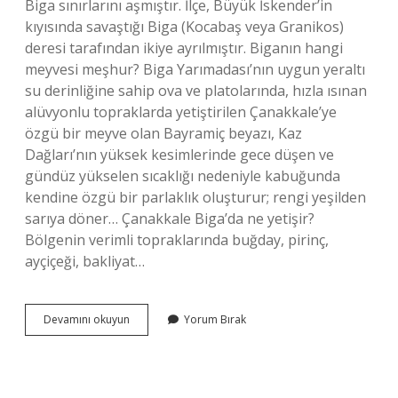
Biga sınırlarını aşmıştır. İlçe, Büyük İskender’in
kıyısında savaştığı Biga (Kocabaş veya Granikos)
deresi tarafından ikiye ayrılmıştır. Biganın hangi
meyvesi meşhur? Biga Yarımadası’nın uygun yeraltı
su derinliğine sahip ova ve platolarında, hızla ısınan
alüvyonlu topraklarda yetiştirilen Çanakkale’ye
özgü bir meyve olan Bayramiç beyazı, Kaz
Dağları’nın yüksek kesimlerinde gece düşen ve
gündüz yükselen sıcaklığı nedeniyle kabuğunda
kendine özgü bir parlaklık oluşturur; rengi yeşilden
sarıya döner… Çanakkale Biga’da ne yetişir?
Bölgenin verimli topraklarında buğday, pirinç,
ayçiçeği, bakliyat…
Çanakkale
Devamını okuyun
Yorum Bırak
Biga
Neyi
Ile
Meşhur