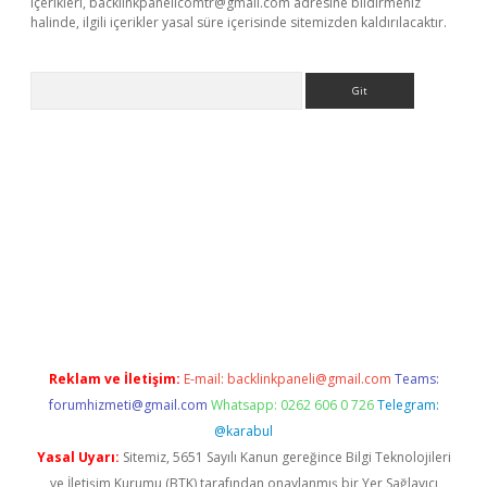
içerikleri,
backlinkpanelicomtr@gmail.com
adresine bildirmeniz
halinde, ilgili içerikler yasal süre içerisinde sitemizden kaldırılacaktır.
Arama
ltonbet yeni giriş
tulipbet
Reklam ve İletişim:
E-mail:
backlinkpaneli@gmail.com
Teams:
forumhizmeti@gmail.com
Whatsapp: 0262 606 0 726
Telegram:
@karabul
Yasal Uyarı:
Sitemiz, 5651 Sayılı Kanun gereğince Bilgi Teknolojileri
ve İletişim Kurumu (BTK) tarafından onaylanmış bir Yer Sağlayıcı