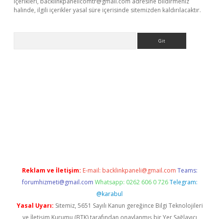
içerikleri,
backlinkpanelicomtr@gmail.com
adresine bildirmeniz
halinde, ilgili içerikler yasal süre içerisinde sitemizden kaldırılacaktır.
Arama
bet yeni giriş
tulipbet
Reklam ve İletişim:
E-mail:
backlinkpaneli@gmail.com
Teams:
forumhizmeti@gmail.com
Whatsapp: 0262 606 0 726
Telegram:
@karabul
Yasal Uyarı:
Sitemiz, 5651 Sayılı Kanun gereğince Bilgi Teknolojileri
ve İletişim Kurumu (BTK) tarafından onaylanmış bir Yer Sağlayıcı