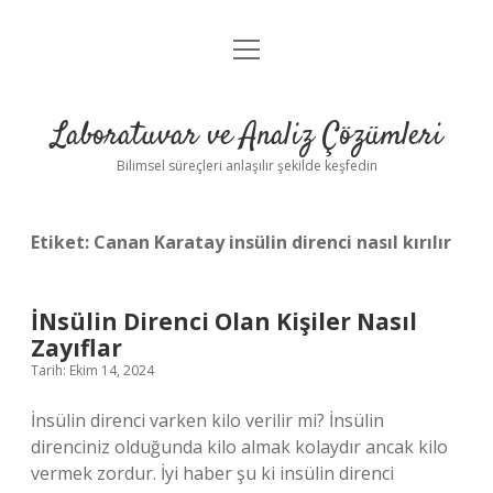
menüyü
Anasayfa
aç
Gizlilik Politikası
Laboratuvar ve Analiz Çözümleri
Yasal Uyarı
Bilimsel süreçleri anlaşılır şekilde keşfedin
Etiket:
Canan Karatay insülin direnci nasıl kırılır
İNsülin Direnci Olan Kişiler Nasıl
Zayıflar
Tarih: Ekim 14, 2024
İnsülin direnci varken kilo verilir mi? İnsülin
direnciniz olduğunda kilo almak kolaydır ancak kilo
vermek zordur. İyi haber şu ki insülin direnci