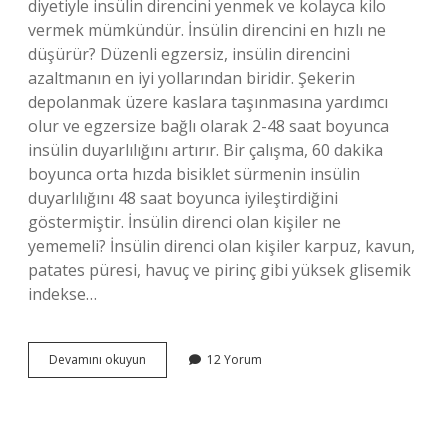
diyetiyle insülin direncini yenmek ve kolayca kilo
vermek mümkündür. İnsülin direncini en hızlı ne
düşürür? Düzenli egzersiz, insülin direncini
azaltmanın en iyi yollarından biridir. Şekerin
depolanmak üzere kaslara taşınmasına yardımcı
olur ve egzersize bağlı olarak 2-48 saat boyunca
insülin duyarlılığını artırır. Bir çalışma, 60 dakika
boyunca orta hızda bisiklet sürmenin insülin
duyarlılığını 48 saat boyunca iyileştirdiğini
göstermiştir. İnsülin direnci olan kişiler ne
yememeli? İnsülin direnci olan kişiler karpuz, kavun,
patates püresi, havuç ve pirinç gibi yüksek glisemik
indekse…
İNsülin
Devamını okuyun
12 Yorum
Direnci
Olan
Kişiler
Nasıl