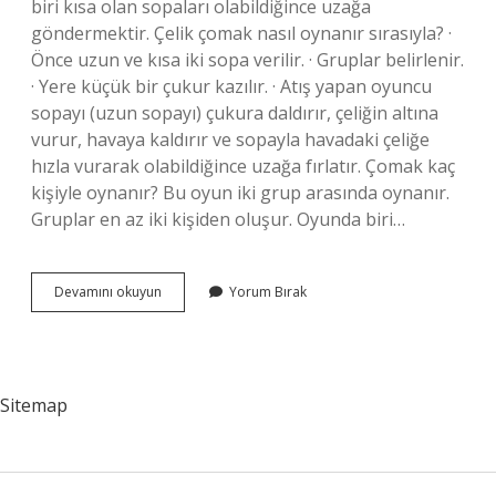
biri kısa olan sopaları olabildiğince uzağa
göndermektir. Çelik çomak nasıl oynanır sırasıyla? ·
Önce uzun ve kısa iki sopa verilir. · Gruplar belirlenir.
· Yere küçük bir çukur kazılır. · Atış yapan oyuncu
sopayı (uzun sopayı) çukura daldırır, çeliğin altına
vurur, havaya kaldırır ve sopayla havadaki çeliğe
hızla vurarak olabildiğince uzağa fırlatır. Çomak kaç
kişiyle oynanır? Bu oyun iki grup arasında oynanır.
Gruplar en az iki kişiden oluşur. Oyunda biri…
Çomak
Devamını okuyun
Yorum Bırak
Oyunu
Ne
Demek
Sitemap