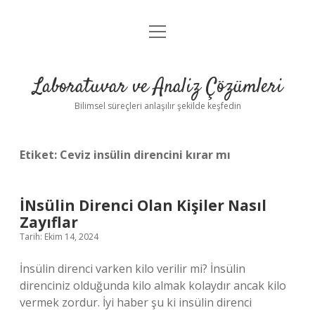
menüyü
Anasayfa
aç
Gizlilik Politikası
Laboratuvar ve Analiz Çözümleri
Yasal Uyarı
Bilimsel süreçleri anlaşılır şekilde keşfedin
Etiket:
Ceviz insülin direncini kırar mı
İNsülin Direnci Olan Kişiler Nasıl
Zayıflar
Tarih: Ekim 14, 2024
İnsülin direnci varken kilo verilir mi? İnsülin
direnciniz olduğunda kilo almak kolaydır ancak kilo
vermek zordur. İyi haber şu ki insülin direnci