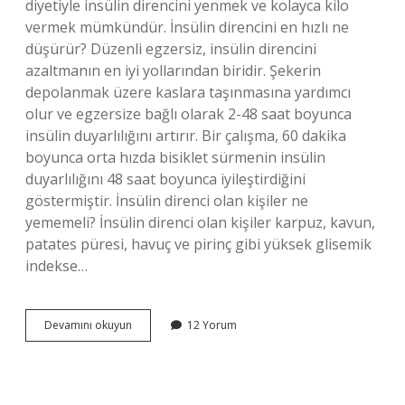
diyetiyle insülin direncini yenmek ve kolayca kilo
vermek mümkündür. İnsülin direncini en hızlı ne
düşürür? Düzenli egzersiz, insülin direncini
azaltmanın en iyi yollarından biridir. Şekerin
depolanmak üzere kaslara taşınmasına yardımcı
olur ve egzersize bağlı olarak 2-48 saat boyunca
insülin duyarlılığını artırır. Bir çalışma, 60 dakika
boyunca orta hızda bisiklet sürmenin insülin
duyarlılığını 48 saat boyunca iyileştirdiğini
göstermiştir. İnsülin direnci olan kişiler ne
yememeli? İnsülin direnci olan kişiler karpuz, kavun,
patates püresi, havuç ve pirinç gibi yüksek glisemik
indekse…
İNsülin
Devamını okuyun
12 Yorum
Direnci
Olan
Kişiler
Nasıl