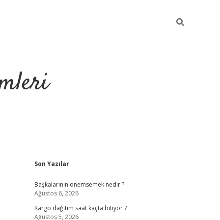
mleri
Sidebar
Son Yazılar
hiltonbet yeni 
Başkalarının önemsemek nedir ?
Ağustos 6, 2026
Kargo dağıtım saat kaçta bitiyor ?
Ağustos 5, 2026