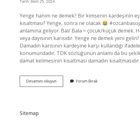
Tarih: Ekim 25, 2024
Yenge hanım ne demek? Bir kimsenin kardeşinin eşin
kısaltması? Yenge, sonra ne olacak
#ozcanbasogul
anlamına geliyor. Bal/ Bala = çocuk/küçük demek. H
veya dayısının karısıdır. Yenge ne demek yeni gelin?
Damadın karısının kardeşine karşı kullandığı ifadele
konumundadır. TDK sözlüğünün anlamı da bu şekilde 
damat kelimesinin kısaltması damadın kısaltmasıdır
Yenge
Devamını okuyun
Yorum Bırak
Neyin
Kısaltması
Sitemap