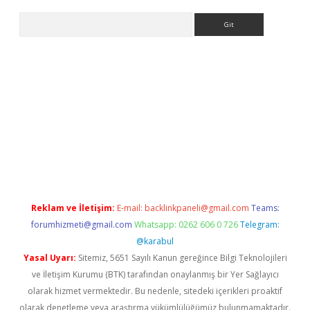
Arama
bet yeni giriş
tulipbet
Reklam ve İletişim:
E-mail:
backlinkpaneli@gmail.com
Teams:
forumhizmeti@gmail.com
Whatsapp: 0262 606 0 726
Telegram:
@karabul
Yasal Uyarı:
Sitemiz, 5651 Sayılı Kanun gereğince Bilgi Teknolojileri
ve İletişim Kurumu (BTK) tarafından onaylanmış bir Yer Sağlayıcı
olarak hizmet vermektedir. Bu nedenle, sitedeki içerikleri proaktif
olarak denetleme veya araştırma yükümlülüğümüz bulunmamaktadır.