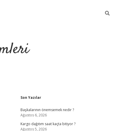
mleri
Sidebar
Son Yazılar
hiltonbet yeni 
Başkalarının önemsemek nedir ?
Ağustos 6, 2026
Kargo dağıtım saat kaçta bitiyor ?
Ağustos 5, 2026