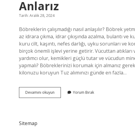
Anlarız
Tarih: Aralık 28, 2024
Böbreklerin çalışmadığı nasıl anlaşılır? Böbrek yetme
az idrara çıkma, idrar çıkışında azalma, bulantı ve k
kuru cilt, kaşıntı, nefes darlığı, uyku sorunları ve ko
birçok önemli işlevi yerine getirir. Vücuttan atıkları 
yardımcı olur, kemikleri güçlü tutar ve vücudun mine
yapmalı? Böbreklerinizi korumak için almanız gereken
kilonuzu koruyun Tuz alımınızı günde en fazla…
Böbreklerin
Devamını okuyun
Yorum Bırak
Iyi
Çalışıp
Çalışmadığını
Nasıl
Anlarız
Sitemap