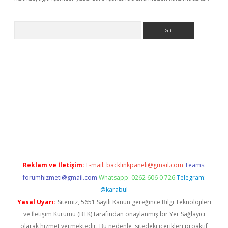
Arama
bet yeni giriş
tulipbet
Reklam ve İletişim:
E-mail:
backlinkpaneli@gmail.com
Teams:
forumhizmeti@gmail.com
Whatsapp: 0262 606 0 726
Telegram:
@karabul
Yasal Uyarı:
Sitemiz, 5651 Sayılı Kanun gereğince Bilgi Teknolojileri
ve İletişim Kurumu (BTK) tarafından onaylanmış bir Yer Sağlayıcı
olarak hizmet vermektedir. Bu nedenle, sitedeki içerikleri proaktif