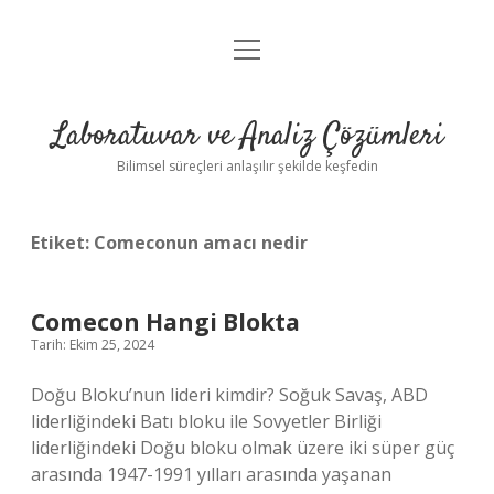
menüyü
Anasayfa
aç
Gizlilik Politikası
Laboratuvar ve Analiz Çözümleri
Yasal Uyarı
Bilimsel süreçleri anlaşılır şekilde keşfedin
Etiket:
Comeconun amacı nedir
Comecon Hangi Blokta
Tarih: Ekim 25, 2024
Doğu Bloku’nun lideri kimdir? Soğuk Savaş, ABD
liderliğindeki Batı bloku ile Sovyetler Birliği
liderliğindeki Doğu bloku olmak üzere iki süper güç
arasında 1947-1991 yılları arasında yaşanan