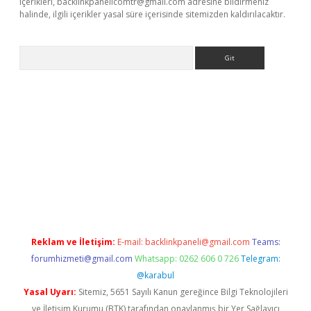
içerikleri,
backlinkpanelicomtr@gmail.com
adresine bildirmeniz
halinde, ilgili içerikler yasal süre içerisinde sitemizden kaldırılacaktır.
Arama
bet yeni giriş
tulipbet
Reklam ve İletişim:
E-mail:
backlinkpaneli@gmail.com
Teams:
forumhizmeti@gmail.com
Whatsapp: 0262 606 0 726
Telegram:
@karabul
Yasal Uyarı:
Sitemiz, 5651 Sayılı Kanun gereğince Bilgi Teknolojileri
ve İletişim Kurumu (BTK) tarafından onaylanmış bir Yer Sağlayıcı